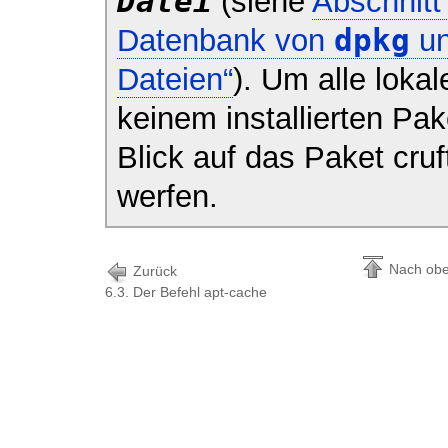
Datei
(siehe
Abschnitt
dpkg
Datenbank von
un
Dateien“
). Um alle lokal
keinem installierten Pa
Blick auf das Paket
cruf
werfen.
Nach ob
Zurück
6.3. Der Befehl apt-cache