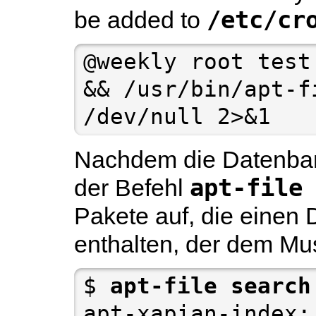
/etc/cr
be added to
@weekly root test
&& /usr/bin/apt-f
/dev/null 2>&1
Nachdem die Datenbank 
apt-file
der Befehl
Pakete auf, die einen
enthalten, der dem Mus
$ 
apt-file search
apt-xapian-index: