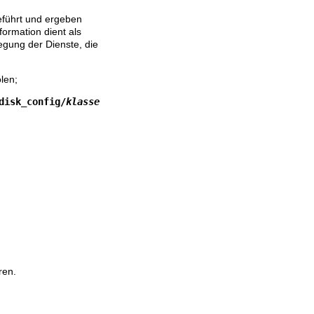
führt und ergeben
formation dient als
legung der Dienste, die
len;
disk_config/
klasse
ren.