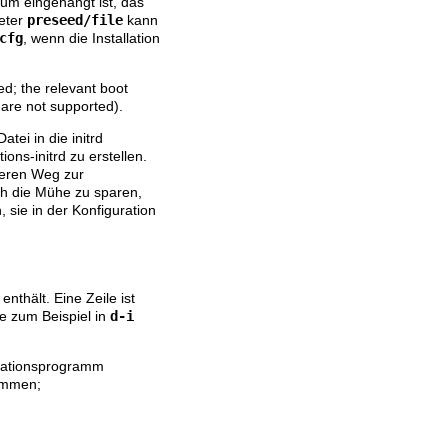
um eingehängt ist, das
meter
preseed/file
kann
cfg
, wenn die Installation
ed; the relevant boot
are not supported).
tei in die initrd
ions-initrd zu erstellen.
teren Weg zur
ich die Mühe zu sparen,
 sie in der Konfiguration
nthält. Eine Zeile ist
ie zum Beispiel in
d-i 
allationsprogramm
kommen;