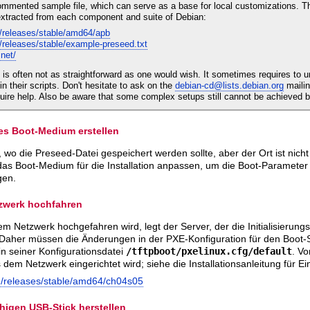
ommented sample file, which can serve as a base for local customizations. Th
extracted from each component and suite of Debian:
g/releases/stable/amd64/apb
/releases/stable/example-preseed.txt
.net/
n is often not as straightforward as one would wish. It sometimes requires t
n their scripts. Don't hesitate to ask on the
debian-cd@lists.debian.org
mailin
uire help. Also be aware that some complex setups still cannot be achieved 
tes Boot-Medium erstellen
, wo die Preseed-Datei gespeichert werden sollte, aber der Ort ist nich
as Boot-Medium für die Installation anpassen, um die Boot-Parameter
gen.
tzwerk hochfahren
 Netzwerk hochgefahren wird, legt der Server, der die Initialisierun
. Daher müssen die Änderungen in der PXE-Konfiguration für den Boo
n seiner Konfigurationsdatei
/tftpboot/pxelinux.cfg/default
. Vo
em Netzwerk eingerichtet wird; siehe die Installationsanleitung für Ei
g/releases/stable/amd64/ch04s05
ähigen USB-Stick herstellen