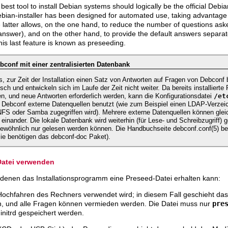
best tool to install Debian systems should logically be the official Debian
 debian-installer has been designed for automated use, taking advantage 
 latter allows, on the one hand, to reduce the number of questions ask
answer), and on the other hand, to provide the default answers separatel
his last feature is known as
preseeding
.
conf mit einer zentralisierten Datenbank
, zur Zeit der Installation einen Satz von Antworten auf Fragen von Debconf b
isch und entwickeln sich im Laufe der Zeit nicht weiter. Da bereits installiert
/et
n, und neue Antworten erforderlich werden, kann die Konfigurationsdatei
s Debconf externe Datenquellen benutzt (wie zum Beispiel einen LDAP-Verzeic
 NFS oder Samba zugegriffen wird). Mehrere externe Datenquellen können gleic
einander. Die lokale Datenbank wird weiterhin (für Lese- und Schreibzugriff) 
gewöhnlich nur gelesen werden können. Die Handbuchseite
debconf.conf
(5)
bes
sie benötigen das
debconf-doc
Paket).
-Datei verwenden
 denen das Installationsprogramm eine Preseed-Datei erhalten kann:
m Hochfahren des Rechners verwendet wird; in diesem Fall geschieht d
ion, und alle Fragen können vermieden werden. Die Datei muss nur
pre
initrd gespeichert werden.