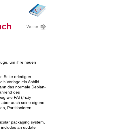
uch
Weiter
zeuge, um ihre neuen
n Seite erledigen
ls Vorlage ein Abbild
kann das normale Debian-
während des
eug wie FAI (
Fully
s aber auch seine eigene
en, Partitionieren,
icular packaging system,
so includes an update