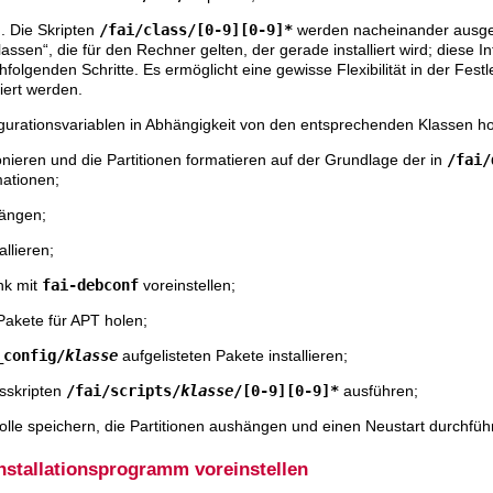
. Die Skripten
/fai/class/[0-9][0-9]*
werden nacheinander ausge
ssen“, die für den Rechner gelten, der gerade installiert wird; diese In
folgenden Schritte. Es ermöglicht eine gewisse Flexibilität in der Fest
riert werden.
gurationsvariablen in Abhängigkeit von den entsprechenden Klassen ho
ionieren und die Partitionen formatieren auf der Grundlage der in
/fai/
mationen;
hängen;
llieren;
nk mit
fai-debconf
voreinstellen;
 Pakete für APT holen;
_config/
klasse
aufgelisteten Pakete installieren;
nsskripten
/fai/scripts/
klasse
/[0-9][0-9]*
ausführen;
okolle speichern, die Partitionen aushängen und einen Neustart durchfüh
Installationsprogramm voreinstellen