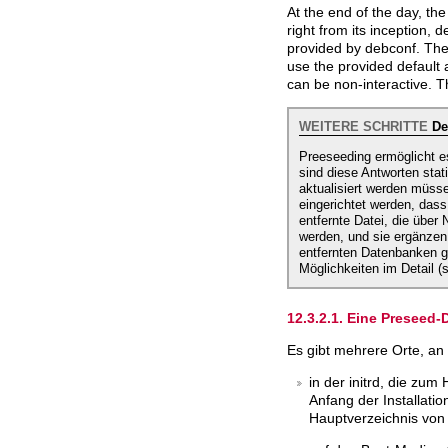
At the end of the day, the 
right from its inception,
provided by
debconf
. The
use the provided default 
can be non-interactive. T
WEITERE SCHRITTE
Deb
Preeseeding ermöglicht es
sind diese Antworten stat
aktualisiert werden müsse
eingerichtet werden, das
entfernte Datei, die über
werden, und sie ergänzen 
entfernten Datenbanken 
Möglichkeiten im Detail (
12.3.2.1. Eine Preseed
Es gibt mehrere Orte, an
in der initrd, die zu
Anfang der Installat
Hauptverzeichnis von 