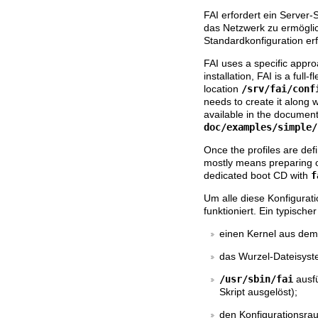
FAI erfordert ein Server
das Netzwerk zu ermöglic
Standardkonfiguration erf
FAI uses a specific approa
installation, FAI is a full-
location
/srv/fai/conf
needs to create it along w
available in the document
doc/examples/simple/
Once the profiles are def
mostly means preparing or
dedicated boot CD with
f
Um alle diese Konfigurati
funktioniert. Ein typische
einen Kernel aus dem
das Wurzel-Dateisys
/usr/sbin/fai
ausfü
Skript ausgelöst);
den Konfigurationsr