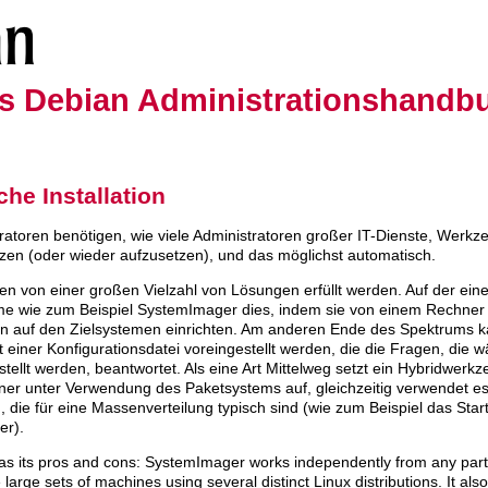
s Debian Administrationshandb
che Installation
tratoren benötigen, wie viele Administratoren großer IT-Dienste, Werk
zen (oder wieder aufzusetzen), und das möglichst automatisch.
en von einer großen Vielzahl von Lösungen erfüllt werden. Auf der eine
e wie zum Beispiel SystemImager dies, indem sie von einem Rechner a
n auf den Zielsystemen einrichten. Am anderen Ende des Spektrums 
 einer Konfigurationsdatei voreingestellt werden, die die Fragen, die 
stellt werden, beantwortet. Als eine Art Mittelweg setzt ein Hybridwerkz
ner unter Verwendung des Paketsystems auf, gleichzeitig verwendet e
, die für eine Massenverteilung typisch sind (wie zum Beispiel das Start
er).
has its pros and cons: SystemImager works independently from any part
large sets of machines using several distinct Linux distributions. It al