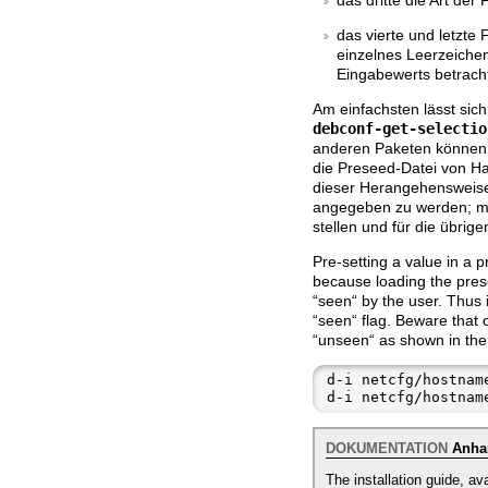
das vierte und letzte
einzelnes Leerzeichen
Eingabewerts betracht
Am einfachsten lässt sich
debconf-get-selectio
anderen Paketen können
die Preseed-Datei von Ha
dieser Herangehensweise
angegeben zu werden; m
stellen und für die übrig
Pre-setting a value in a p
because loading the prese
“seen“ by the user. Thus i
“seen“ flag. Beware that 
“unseen“ as shown in the
d-i netcfg/hostname
d-i netcfg/hostnam
DOKUMENTATION
Anhan
The installation guide, av