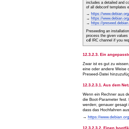
includes a detailed and c
of all debconf templates 
→
https://www.debian.or
→
https://www.debian.org
→
https://preseed.debian
Preseeding an installatio
process the given values i
cd
IRC channel if you req
12.3.2.3. Ein angepass
Zwar ist es gut zu wissen
eine oder andere Weise d
Preseed-Datei hinzuzufü
12.3.2.3.1. Aus dem Ne
Wenn ein Rechner aus dem
die Boot-Parameter fest
werden; genauer gesagt i
dass das Hochfahren aus d
→
https://www.debian.or
12.3.2.3.2. Einen bootf