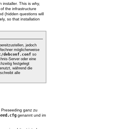
 installer. This is why,
of the infrastructure
ed (hidden questions will
y, so that installation
ereitzustellen, jedoch
e Rechner möglicherweise
c/debconf.conf
so
hnis-Server oder eine
hzeitig festgelegt
genutzt, während die
chreibt alle
as Preseeding ganz zu
seed.cfg
genannt und im