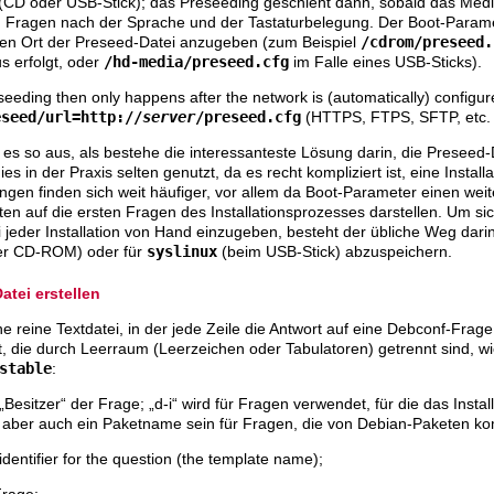
(CD oder USB-Stick); das Preseeding geschieht dann, sobald das Medi
en Fragen nach der Sprache und der Tastaturbelegung. Der Boot-Para
en Ort der Preseed-Datei anzugeben (zum Beispiel
/cdrom/preseed.
 erfolgt, oder
/hd-media/preseed.cfg
im Falle eines USB-Sticks).
seeding then only happens after the network is (automatically) configur
eseed/url=http://
server
/preseed.cfg
(HTTPS, FTPS, SFTP, etc. 
 es so aus, als bestehe die interessanteste Lösung darin, die Preseed-Da
s in der Praxis selten genutzt, da es recht kompliziert ist, eine Installat
gen finden sich weit häufiger, vor allem da Boot-Parameter einen wei
ten auf die ersten Fragen des Installationsprozesses darstellen. Um s
jeder Installation von Hand einzugeben, besteht der übliche Weg darin,
der CD-ROM) oder für
syslinux
(beim USB-Stick) abzuspeichern.
atei erstellen
e reine Textdatei, in der jede Zeile die Antwort auf eine Debconf-Frage e
lt, die durch Leerraum (Leerzeichen oder Tabulatoren) getrennt sind, w
stable
:
 „Besitzer“ der Frage; „d-i“ wird für Fragen verwendet, für die das Inst
nn aber auch ein Paketname sein für Fragen, die von Debian-Paketen 
 identifier for the question (the template name);
Frage;