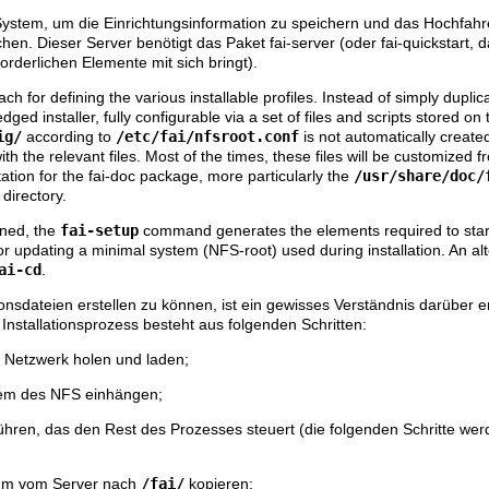
-System, um die Einrichtungsinformation zu speichern und das Hochfahr
hen. Dieser Server benötigt das Paket
fai-server
(oder
fai-quickstart
, 
orderlichen Elemente mit sich bringt).
ch for defining the various installable profiles. Instead of simply duplic
fledged installer, fully configurable via a set of files and scripts stored on
ig/
according to
/etc/fai/nfsroot.conf
is not automatically create
ith the relevant files. Most of the times, these files will be customized 
ation for the
fai-doc
package, more particularly the
/usr/share/doc/
directory.
ined, the
fai-setup
command generates the elements required to start a
 updating a minimal system (NFS-root) used during installation. An alt
ai-cd
.
onsdateien erstellen zu können, ist ein gewisses Verständnis darüber er
r Installationsprozess besteht aus folgenden Schritten:
 Netzwerk holen und laden;
tem des NFS einhängen;
hren, das den Rest des Prozesses steuert (die folgenden Schritte we
aum vom Server nach
/fai/
kopieren;