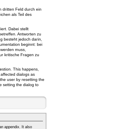
 dritten Feld durch ein
ichen als Teil des
rt. Dabei stellt
betreffen. Antworten zu
 besteht jedoch darin,
mentation beginnt: bei
t werden muss,
r kritische Fragen zu
question. This happens,
 affected dialogs as
 the user by resetting the
 setting the dialog to
an appendix. It also