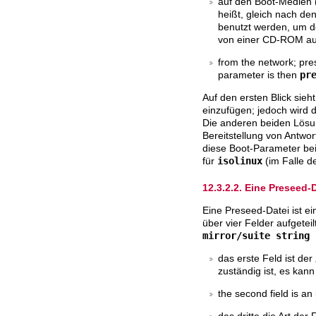
auf den Boot-Medien 
heißt, gleich nach d
benutzt werden, um d
von einer CD-ROM aus
from the network; pre
parameter is then
pr
Auf den ersten Blick sieht
einzufügen; jedoch wird die
Die anderen beiden Lösun
Bereitstellung von Antwor
diese Boot-Parameter bei 
für
isolinux
(im Falle 
12.3.2.2. Eine Preseed-D
Eine Preseed-Datei ist ein
über vier Felder aufgetei
mirror/suite string 
das erste Feld ist der
zuständig ist, es ka
the second field is an
das dritte die Art der 