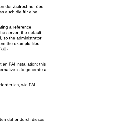
en der Zielrechner über
das auch die für eine
ating a reference
 the server; the default
d, so the administrator
from the example files
fai-
n FAI installation; this
ernative is to generate a
forderlich, wie FAI
rden daher durch dieses