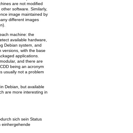
achines are not modified
other software. Similarly,
rence image maintained by
any different images
n).
f each machine: the
detect available hardware,
ding Debian system, and
n versions, with the base
packaged applications.
y modular, and there are
CDD being an acronym
s is usually not a problem
in Debian, but available
ch are more interesting in
odurch sich sein Status
ihm einhergehende