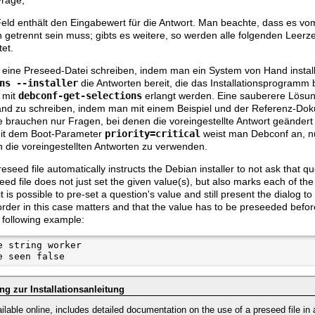
 Feld enthält den Eingabewert für die Antwort. Man beachte, dass es vom
 getrennt sein muss; gibts es weitere, so werden alle folgenden Leerze
et.
 eine Preseed-Datei schreiben, indem man ein System von Hand installie
ns --installer
die Antworten bereit, die das Installationsprogramm 
 mit
debconf-get-selections
erlangt werden. Eine sauberere Lösung
nd zu schreiben, indem man mit einem Beispiel und der Referenz-Doku
 brauchen nur Fragen, bei denen die voreingestellte Antwort geänder
it dem Boot-Parameter
priority=critical
weist man Debconf an, nu
en die voreingestellten Antworten zu verwenden.
reseed file automatically instructs the Debian installer to not ask that 
ed file does not just set the given value(s), but also marks each of the
t is possible to pre-set a question's value and still present the dialog to
order in this case matters and that the value has to be preseeded before
 following example:
 string worker

e seen false
g zur Installationsanleitung
ailable online, includes detailed documentation on the use of a preseed file in 