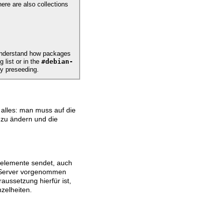
ere are also collections
o understand how packages
#debian-
g list or in the
by preseeding.
t alles: man muss auf die
 zu ändern und die
gselemente sendet, auch
t-Server vorgenommen
raussetzung hierfür ist,
nzelheiten.