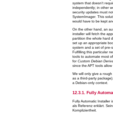
system that doesn't requir
independently; in other w
security updates must no
SystemImager. This solut
would have to be kept a
On the other hand, an aut
installer will fetch the a
partition the whole hard 
set up an appropriate boo
system and a set of pre-s
Fulfilling this particular
tools to automate most of
for
Custom Debian Deriva
since the APT tools allow
We will only give a rough
as a third-party package)
a Debian-only context.
12.3.1. Fully Automat
Fully Automatic Installer
i
als Referenz erklärt. Sei
Kompliziertheit.