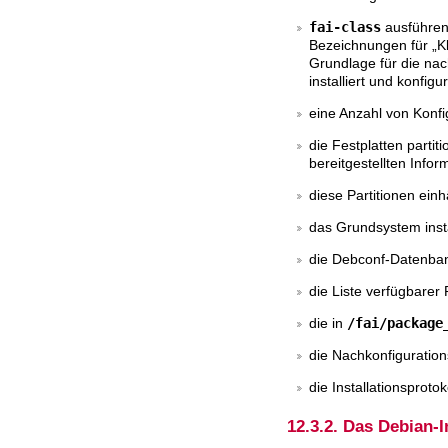
fai-class
ausführen
Bezeichnungen für „Kla
Grundlage für die nach
installiert und konfigu
eine Anzahl von Konfi
die Festplatten partit
bereitgestellten Infor
diese Partitionen ein
das Grundsystem insta
die Debconf-Datenba
die Liste verfügbarer
die in
/fai/package
die Nachkonfiguratio
die Installationsprot
12.3.2. Das Debian-