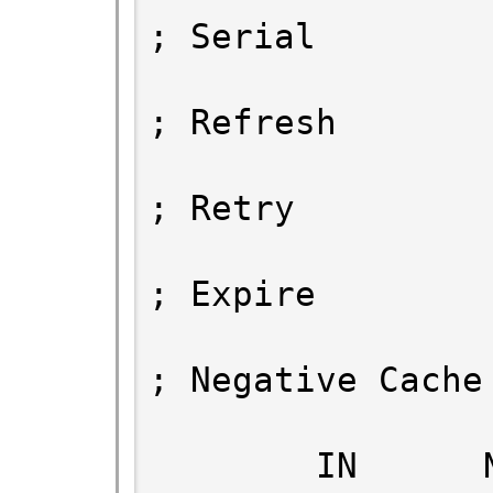
; Serial

                         6
; Refresh

                         
; Retry

                        241
; Expire

                         6
; Negative Cache 
        IN      NS      