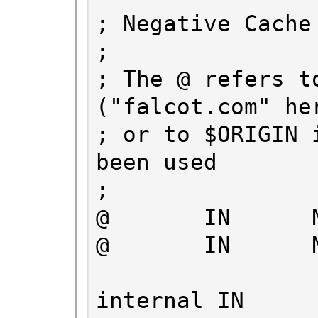
; Negative Cache 
;

; The @ refers to
("falcot.com" her
; or to $ORIGIN 
been used

;

@       IN      N
@       IN      
internal IN     