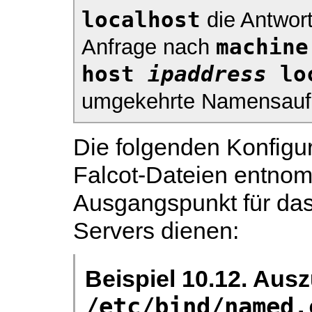
localhost
die Antwort
machine
Anfrage nach
host 
ipaddress
 lo
umgekehrte Namensauf
Die folgenden Konfigu
Falcot-Dateien entno
Ausgangspunkt für das
Servers dienen:
Beispiel 10.12. Aus
/etc/bind/named.