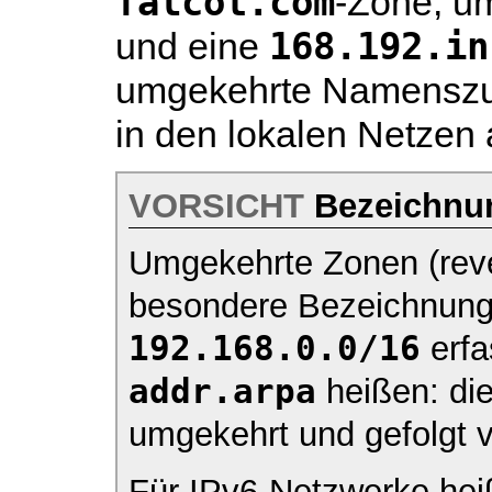
falcot.com
-Zone, u
168.192.in
und eine
umgekehrte Namenszu
in den lokalen Netzen
VORSICHT
Bezeichnu
Umgekehrte Zonen (rev
besondere Bezeichnung.
192.168.0.0/16
erfa
addr.arpa
heißen: di
umgekehrt und gefolgt 
Für IPv6-Netzwerke hei