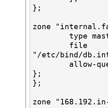
};

zone "internal.fa
        type master;

        file 
"/etc/bind/db.in
        allow-query { 192.168.0.0/16; 
};

};

zone "168.192.in-