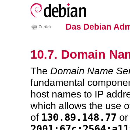
Das Debian Adm
Zurück
10.7. Domain Na
The
Domain Name Ser
fundamental component 
host names to IP addre
which allows the use 
130.89.148.77
of
or
2001:67c:2564:a11