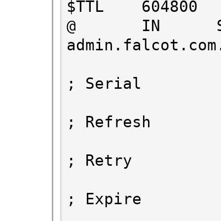
$TTL    604800

@       IN      
admin.falcot.com.
                        200
; Serial

                         6
; Refresh

                         
; Retry

                        241
; Expire

                         6