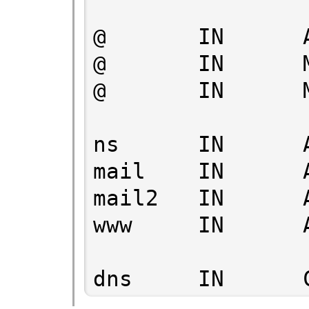
@       IN      
@       IN      M
@       IN      M
ns      IN      
mail    IN      
mail2   IN      
www     IN      
dns     IN      