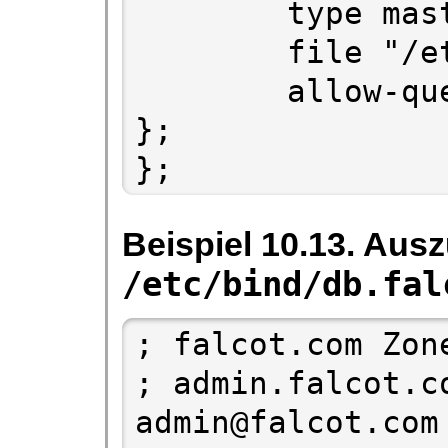
        type master;

        file "/etc/bind/db.192.168";

        allow-query { 192.168.0.0/16; 
};

};
Beispiel 10.13. Aus
/etc/bind/db.fal
; falcot.com Zone
; admin.falcot.c
admin@falcot.com
