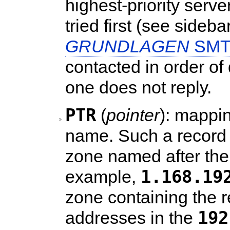
highest-priority serve
tried first (see sideba
GRUNDLAGEN
SMT
contacted in order of d
one does not reply.
PTR
(
pointer
): mappin
name. Such a record 
zone named after the
1.168.19
example,
zone containing the r
192
addresses in the