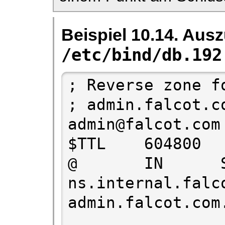
Beispiel 10.14. Aus
/etc/bind/db.192
; Reverse zone f
; admin.falcot.c
admin@falcot.com

$TTL    604800

@       IN      SOA 
ns.internal.falco
admin.falcot.com.
                        200