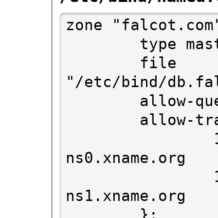
zone "falcot.com"
        type master;

        file 
"/etc/bind/db.fal
        allow-query { any; };

        allow-transfer {

                195.20.105.149/32 ; // 
ns0.xname.org

                193.23.158.13/32 ; // 
ns1.xname.org

        };
