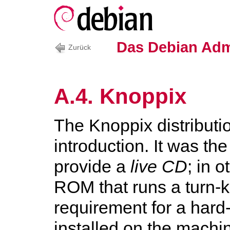
Das Debian Adm
Zurück
A.4. Knoppix
The
Knoppix
distribut
introduction. It was the 
provide a
live CD
; in 
ROM that runs a turn-
requirement for a har
installed on the machin