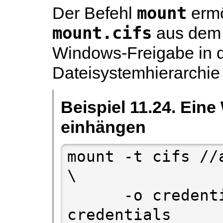
mount
Der Befehl
ermö
mount.cifs
aus dem
Windows-Freigabe in d
Dateisystemhierarchie
Beispiel 11.24. Ein
einhängen
mount -t cifs //
\

      -o credentials=/etc/smb-
credentials