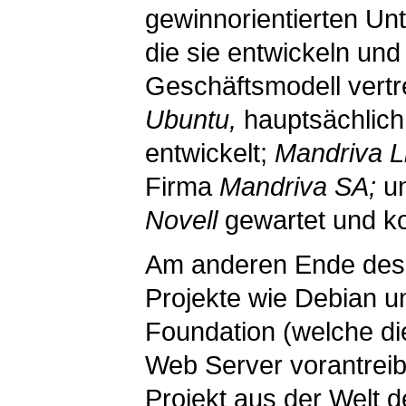
gewinnorientierten U
die sie entwickeln und
Geschäftsmodell vertr
Ubuntu,
hauptsächlic
entwickelt;
Mandriva L
Firma
Mandriva SA;
u
Novell
gewartet und kom
Am anderen Ende des 
Projekte wie Debian u
Foundation (welche d
Web Server vorantreibt
Projekt aus der Welt d