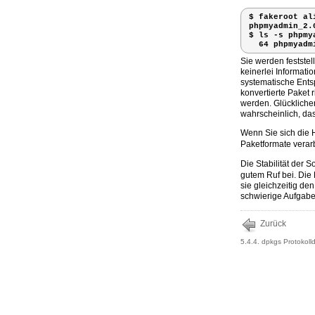
$ 
fakeroot al
phpmyadmin_2.
$ 
ls -s phpmy
  64 phpmyad
Sie werden feststel
keinerlei Informati
systematische Ents
konvertierte Paket 
werden. Glückliche
wahrscheinlich, das
Wenn Sie sich die
Paketformate verarb
Die Stabilität der
gutem Ruf bei. Die
sie gleichzeitig de
schwierige Aufgabe
Zurück
5.4.4. dpkgs Protokolld