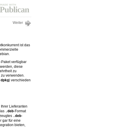
Weiter
tkonkurrent ist das
ommerzielle
Debian.
-Paket verfügbar
t werden, diese
hrtheit zu
m zu verwenden.
l
) verschieden
dpkg
Ihrer Lieferanten
 das
-Format
.deb
zeugtes
-
.deb
 gar für eine
egration bieten,