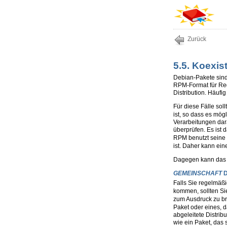
Zurück
5.5. Koexi
Debian-Pakete sind 
RPM-Format für Red
Distribution. Häufi
Für diese Fälle so
ist, so dass es mög
Verarbeitungen dar
überprüfen. Es ist
RPM benutzt seine
ist. Daher kann ein
Dagegen kann da
GEMEINSCHAFT
D
Falls Sie regelmä
kommen, sollten Sie
zum Ausdruck zu bri
Paket oder eines, d
abgeleitete Distrib
wie ein Paket, das 