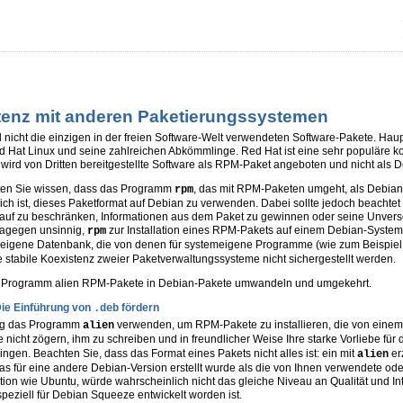
stenz mit anderen Paketierungssystemen
nicht die einzigen in der freien Software-Welt verwendeten Software-Pakete. Haup
 Hat Linux und seine zahlreichen Abkömmlinge. Red Hat ist eine sehr populäre k
g wird von Dritten bereitgestellte Software als RPM-Paket angeboten und nicht als 
llten Sie wissen, dass das Programm
, das mit RPM-Paketen umgeht, als Debian
rpm
lich ist, dieses Paketformat auf Debian zu verwenden. Dabei sollte jedoch beachte
auf zu beschränken, Informationen aus dem Paket zu gewinnen oder seine Unverse
 dagegen unsinnig,
zur Installation eines RPM-Pakets auf einem Debian-Syste
rpm
 eigene Datenbank, die von denen für systemeigene Programme (wie zum Beispie
e stabile Koexistenz zweier Paketverwaltungssysteme nicht sichergestellt werden.
s Programm
alien
RPM-Pakete in Debian-Pakete umwandeln und umgekehrt.
ie Einführung von
fördern
.deb
ßig das Programm
verwenden, um RPM-Pakete zu installieren, die von einem 
alien
 nicht zögern, ihm zu schreiben und in freundlicher Weise Ihre starke Vorliebe für
ngen. Beachten Sie, dass das Format eines Pakets nicht alles ist: ein mit
er
alien
as für eine andere Debian-Version erstellt wurde als die von Ihnen verwendete oder
ution wie Ubuntu, würde wahrscheinlich nicht das gleiche Niveau an Qualität und Int
speziell für Debian
Squeeze
entwickelt worden ist.