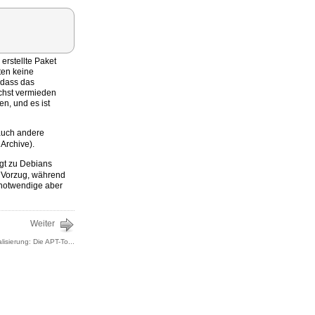
erstellte Paket
ten keine
 dass das
ichst vermieden
n, und es ist
 auch andere
Archive).
ägt zu Debians
n Vorzug, während
e notwendige aber
Weiter
lisierung: Die APT-To...