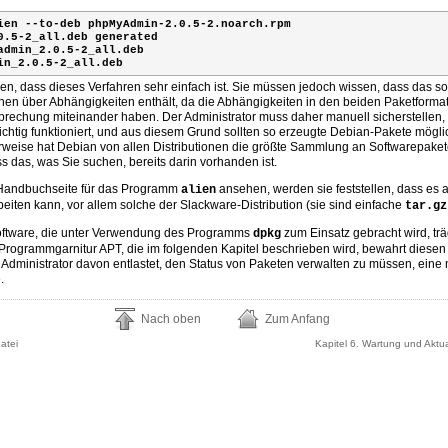
ien --to-deb phpMyAdmin-2.0.5-2.noarch.rpm
0.5-2_all.deb generated

admin_2.0.5-2_all.deb
min_2.0.5-2_all.deb
len, dass dieses Verfahren sehr einfach ist. Sie müssen jedoch wissen, dass das so 
onen über Abhängigkeiten enthält, da die Abhängigkeiten in den beiden Paketforma
prechung miteinander haben. Der Administrator muss daher manuell sicherstellen,
richtig funktioniert, und aus diesem Grund sollten so erzeugte Debian-Pakete mögl
rweise hat Debian von allen Distributionen die größte Sammlung an Softwarepakete
s das, was Sie suchen, bereits darin vorhanden ist.
 Handbuchseite für das Programm
ansehen, werden sie feststellen, dass es
alien
eiten kann, vor allem solche der Slackware-Distribution (sie sind einfache
tar.gz
 Software, die unter Verwendung des Programms
zum Einsatz gebracht wird, tr
dpkg
 Programmgarnitur APT, die im folgenden Kapitel beschrieben wird, bewahrt diese
n Administrator davon entlastet, den Status von Paketen verwalten zu müssen, ein
.
Nach oben
Zum Anfang
atei
Kapitel 6. Wartung und Aktua