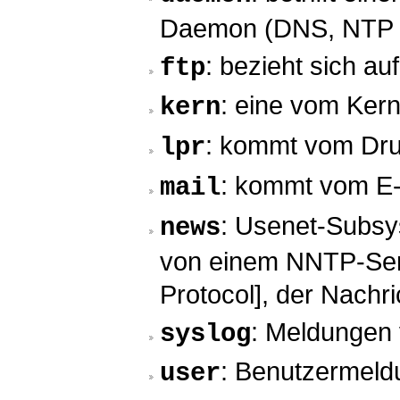
Daemon (DNS, NTP 
: bezieht sich a
ftp
: eine vom Ker
kern
: kommt vom Dr
lpr
: kommt vom E
mail
: Usenet-Subs
news
von einem NNTP-Ser
Protocol], der Nachri
: Meldunge
syslog
: Benutzermeld
user