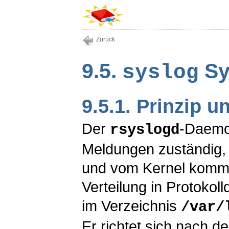
Zurück
9.5.
Sy
syslog
9.5.1. Prinzip u
Der
-Daemo
rsyslogd
Meldungen zuständig,
und vom Kernel kommen
Verteilung in Protokol
im Verzeichnis
/var/
Er richtet sich nach d