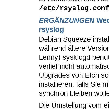
/etc/rsyslog.con
ERGÄNZUNGEN
Wec
rsyslog
Debian
Squeeze
insta
während ältere Versio
Lenny
)
sysklogd
benut
verlief nicht automatis
Upgrades von
Etch
sol
installieren, falls Si
synchron bleiben woll
Die Umstellung vom ei