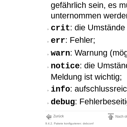
gefährlich sein, es 
unternommen werde
: die Umstände s
crit
: Fehler;
err
: Warnung (mögl
warn
: die Umstän
notice
Meldung ist wichtig;
: aufschlussrei
info
: Fehlerbesei
debug
Zurück
Nach o
9.4.2. Pakete konfigurieren: debconf