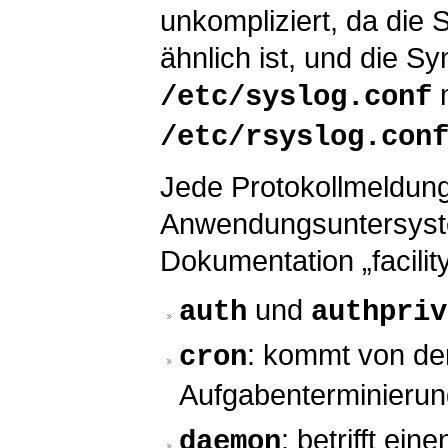
unkompliziert, da die 
ähnlich ist, und die Sy
m
/etc/syslog.conf
/etc/rsyslog.con
Jede Protokollmeldung
Anwendungsuntersyste
Dokumentation „facilit
und
auth
authpriv
: kommt von den
cron
Aufgabenterminieru
: betrifft ei
daemon