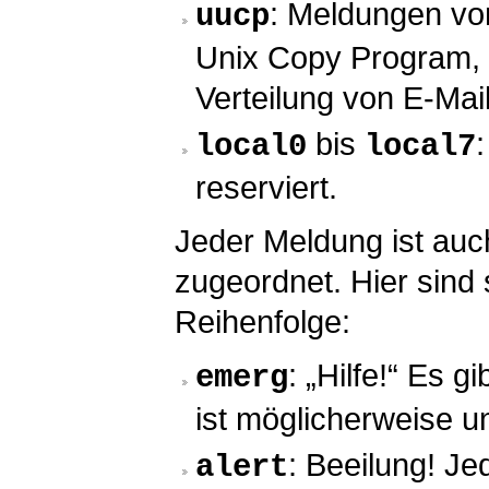
: Meldungen vo
uucp
Unix Copy Program, e
Verteilung von E-Mai
bis
local0
local7
reserviert.
Jeder Meldung ist auch
zugeordnet. Hier sind
Reihenfolge:
: „Hilfe!“ Es g
emerg
ist möglicherweise u
: Beeilung! J
alert