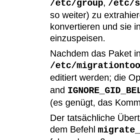
,
/etc/group
/etc/s
so weiter) zu extrahie
konvertieren und sie 
einzuspeisen.
Nachdem das Paket inst
/etc/migrationto
editiert werden; die O
and
IGNORE_GID_BE
(es genügt, das Komme
Der tatsächliche Über
dem Befehl
migrate