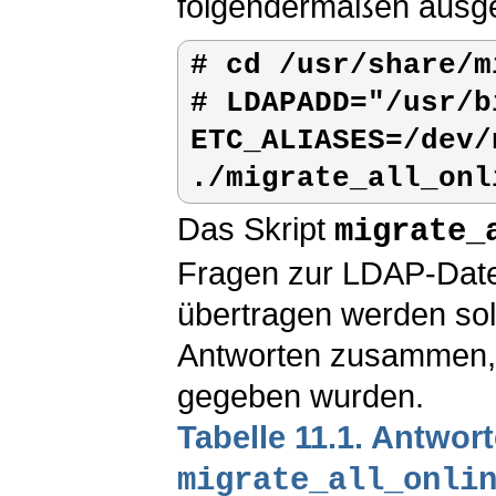
folgendermaßen ausge
# 
cd /usr/share/m
# 
LDAPADD="/usr/b
ETC_ALIASES=/dev/n
./migrate_all_onl
Das Skript
migrate_
Fragen zur LDAP-Date
übertragen werden sol
Antworten zusammen, d
gegeben wurden.
Tabelle 11.1. Antwor
migrate_all_onli