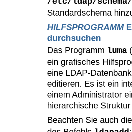
/etc/ldap/schema
Standardschema hinz
HILFSPROGRAMM
E
durchsuchen
Das Programm
(
luma
ein grafisches Hilfspr
eine LDAP-Datenbank
editieren. Es ist ein 
einem Administrator ei
hierarchische Struktu
Beachten Sie auch di
des Befehls