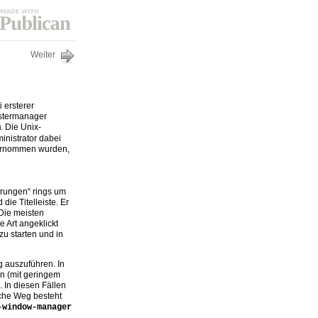
Weiter
 ersterer
nstermanager
. Die Unix-
m
nistrator dabei
nternommen wurden,
erungen“ rings um
e Titelleiste. Er
 Die meisten
 Art angeklickt
u starten und in
 auszuführen. In
rn (mit geringem
. In diesen Fällen
iche Weg besteht
-window-manager