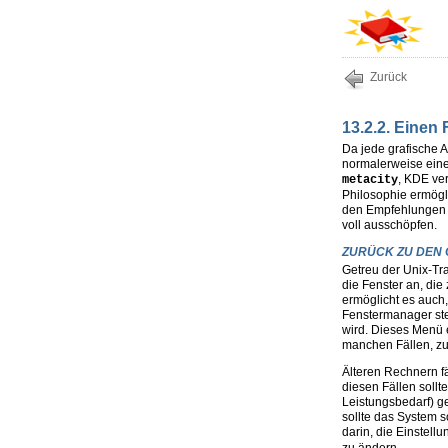
Zurück
13.2.2. Eine
Da jede grafische A
normalerweise ein
, KDE v
metacity
Philosophie ermögl
den Empfehlungen f
voll ausschöpfen.
ZURÜCK ZU DEN
Getreu der Unix-Tra
die Fenster an, di
ermöglicht es auch,
Fenstermanager stel
wird. Dieses Menü 
manchen Fällen, zu 
Älteren Rechnern f
diesen Fällen sollt
Leistungsbedarf) 
sollte das System s
darin, die Einstell