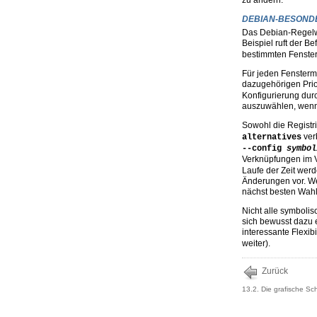
zu ändern.
DEBIAN-BESOND
Das Debian-Regelwe
Beispiel ruft der Be
bestimmten Fenster
Für jeden Fensterm
dazugehörigen Prio
Konfigurierung durc
auszuwählen, wenn 
Sowohl die Registr
ver
alternatives
--config 
symbol
Verknüpfungen im 
Laufe der Zeit werd
Änderungen vor. Wen
nächst besten Wahl
Nicht alle symboli
sich bewusst dazu 
interessante Flexib
weiter).
Zurück
13.2. Die grafische Sc