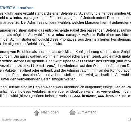
ERHEIT
Alternativen
rk führt eine Anzahl standardisierter Befehle zur Ausführung einer bestimmten Ak
fehl
einen Fenstermanager auf. Jedoch ordnet Debian diesen
x-window-manager
manager zu. Der Administrator kann wählen, welcher Manager hiermit aufgerufen 
anager registriert daher das entsprechende Paket den passenden Befehl zusamme
rität als mögliche Auswahl für
. Außer im Falle einer ausdrück
x-window-manager
h den Administrator ermöglicht diese Priorität es, aus den installierten Fensterma
der allgemeine Befehl ausgeführt wird.
ierung von Befehlen als auch die ausdrückliche Konfigurierung sind mit dem Skript
bunden. Um auszuwählen, wohin ein symbolischer Befehl zeigt, wird einfach
upda
ausgeführt. Das Skript
erzeugt (und verw
ischer-befehl
update-alternatives
Verzeichnis
, das wiederum auf den Ort der ausführbaren Dat
/etc/alternatives/
en Pakete installiert oder entfernt, und der Administrator nimmt an der Konfigurati
n ein Paket, das eine Alternative bereitstellt, entfernt wird, wechselt die Auswahl
 unter den verbleibenden Befehlsmöglichkeiten.
schen Befehle sind im Debian-Regelwerk ausdrücklich aufgeführt; einige Debian-P
entschieden, dieses Verfahren in weniger eindeutigen Fällen zu verwenden, in d
ilität bewirkt (hierzu gehören beispielsweise
,
,
,
x-www-browser
www-browser
cc
c
Nach oben
Zum Anfang
hnittstelle anpassen
1