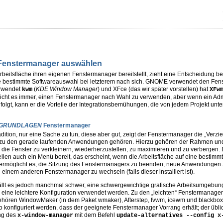
n Fenstermanager auswählen
rbeitsfläche ihren eigenen Fenstermanager bereitstellt, zieht eine Entscheidung bei
e bestimmte Softwareauswahl bei letzterem nach sich. GNOME verwendet den Fe
erwendet
(
KDE Window Manager
) und XFce (das wir später vorstellen) hat
kwm
XFw
icht es immer, einen Fenstermanager nach Wahl zu verwenden, aber wenn ein Admi
olgt, kann er die Vorteile der Integrationsbemühungen, die von jedem Projekt u
 GRUNDLAGEN
Fenstermanager
dition, nur eine Sache zu tun, diese aber gut, zeigt der Fenstermanager die „Verzi
e zu den gerade laufenden Anwendungen gehören. Hierzu gehören der Rahmen und di
 die Fenster zu verkleinern, wiederherzustellen, zu maximieren und zu verbergen.
len auch ein Menü bereit, das erscheint, wenn die Arbeitsfläche auf eine bestimmte
ermöglicht es, die Sitzung des Fenstermanagers zu beenden, neue Anwendungen z
einem anderen Fenstermanager zu wechseln (falls dieser installiert ist).
ällt es jedoch manchmal schwer, eine schwergewichtige grafische Arbeitsumgebung
e eine leichtere Konfiguration verwendet werden. Zu den „leichten“ Fenstermanage
gehören WindowMaker (in dem Paket
wmaker
), Afterstep, fvwm, icewm und blackbox
o konfiguriert werden, dass der geeignete Fenstermanager Vorrang erhält; der übl
ung des
mit dem Befehl
x-window-manager
update-alternatives --config x