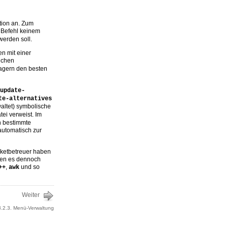
tion an. Zum
 Befehl keinem
werden soll.
n mit einer
lichen
nagern den besten
update-
te-alternatives 
altet) symbolische
ei verweist. Im
on bestimmte
 automatisch zur
aketbetreuer haben
enen es dennoch
,
und so
++
awk
Weiter
3.2.3. Menü-Verwaltung