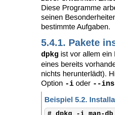
Diese Programme arbe
seinen Besonderheiten
bestimmte Aufgaben.
5.4.1. Pakete in
ist vor allem ein
dpkg
eines bereits vorhand
nichts herunterlädt). 
Option
oder
-i
--ins
Beispiel 5.2. Instal
# 
dpkg -i man-db