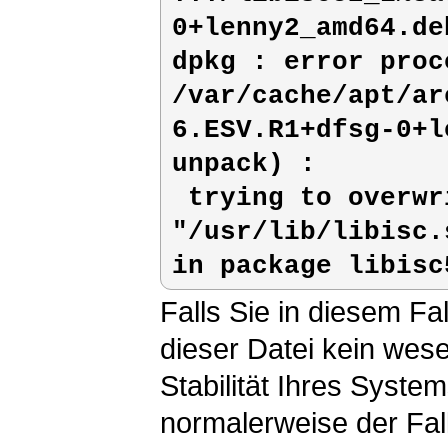
0+lenny2_amd64.deb
dpkg : error proce
/var/cache/apt/ar
6.ESV.R1+dfsg-0+l
unpack) :

 trying to overwrite 
"/usr/lib/libisc.
in package libisc
Falls Sie in diesem Fa
dieser Datei kein wese
Stabilität Ihres Syste
normalerweise der Fall