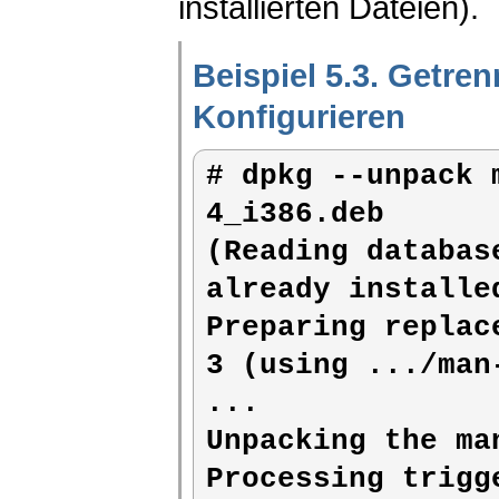
installierten Dateien).
Beispiel 5.3. Getre
Konfigurieren
# 
dpkg --unpack 
4_i386.deb
(Reading databas
already installed
Preparing replac
3 (using .../man
...

Unpacking the ma
Processing trigg