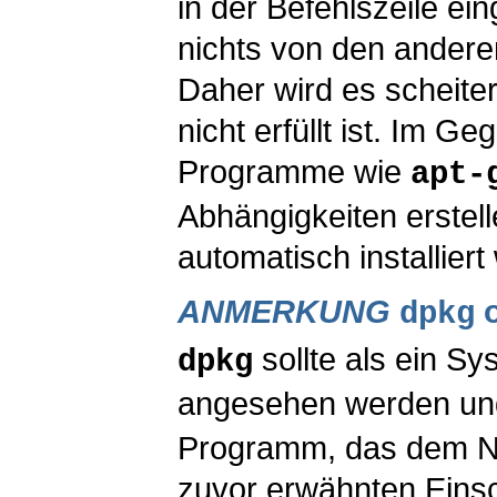
in der Befehlszeile ei
nichts von den andere
Daher wird es scheite
nicht erfüllt ist. Im G
Programme wie
apt-
Abhängigkeiten erstell
automatisch installie
ANMERKUNG
o
dpkg
sollte als ein 
dpkg
angesehen werden u
Programm, das dem Nu
zuvor erwähnten Eins