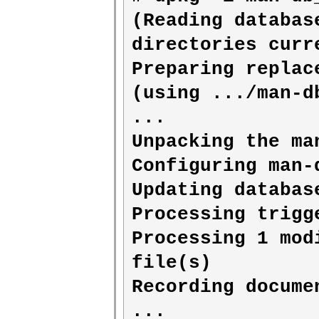
(Reading databas
directories curr
Preparing replac
(using .../man-d
...

Unpacking the ma
Configuring man-
Updating databas
Processing trigg
Processing 1 mod
file(s) 

Recording docume
... 