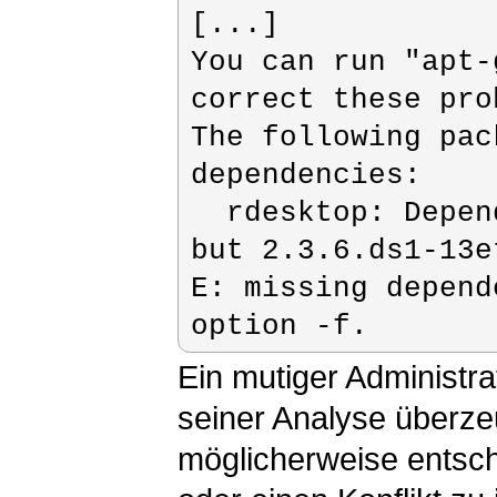
[...]

You can run "apt-
correct these prob
The following pac
dependencies:

  rdesktop: Depends on: libc6 (>= 2.5) 
but 2.3.6.ds1-13e
E: missing depend
Ein mutiger Administrat
seiner Analyse überzeu
möglicherweise entsch