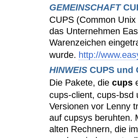
GEMEINSCHAFT
CU
CUPS (Common Unix Pr
das Unternehmen Easy
Warenzeichen eingetr
wurde.
http://www.ea
HINWEIS
CUPS und
Die Pakete, die
e
cups
cups-client
,
cups-bsd
u
Versionen vor Lenny t
auf
cupsys
beruhten. M
alten Rechnern, die im 