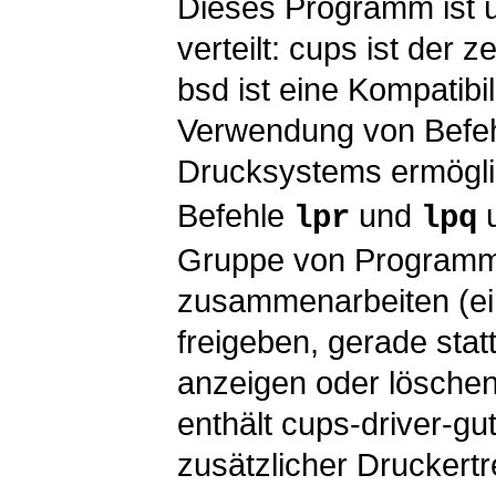
Dieses Programm ist 
verteilt:
cups
ist der z
bsd
ist eine Kompatibil
Verwendung von Befehl
Drucksystems ermögl
Befehle
und
u
lpr
lpq
Gruppe von Programme
zusammenarbeiten (ei
freigeben, gerade sta
anzeigen oder löschen 
enthält
cups-driver-gut
zusätzlicher Druckertr