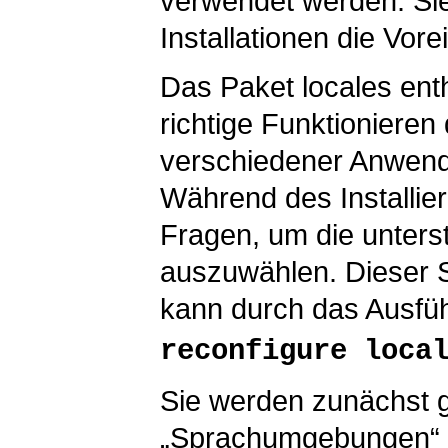
verwendet werden. Sie 
Installationen die Vore
Das Paket
locales
enth
richtige Funktionieren 
verschiedener Anwendu
Während des Installier
Fragen, um die unters
auszuwählen. Dieser S
kann durch das Ausfü
reconfigure loca
Sie werden zunächst g
„Sprachumgebungen“ e