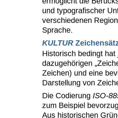
ermöglicht die Berücks
und typografischer Un
verschiedenen Region
Sprache.
KULTUR
Zeichensät
Historisch bedingt ha
dazugehörigen „Zeich
Zeichen) und eine bev
Darstellung von Zeich
Die Codierung
ISO-88
zum Beispiel bevorzug
Aus historischen Gründ