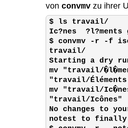
von
zu ihrer
convmv
$ 
ls travail/
Ic?nes  ?l?ments 
$ 
convmv -r -f is
travail/
Starting a dry ru
mv "travail/�l�ments 
"travail/Éléments
mv "travail/Ic�nes"  
"travail/Icônes"

No changes to you
notest to finally