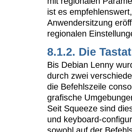
mit regionalen Param
ist es empfehlenswert
Anwendersitzung eröf
regionalen Einstellun
8.1.2. Die Tasta
Bis Debian
Lenny
wurd
durch zwei verschiede
die Befehlszeile
consol
grafische Umgebung
Seit
Squeeze
sind die
und
keyboard-configur
sowohl auf der Befehls