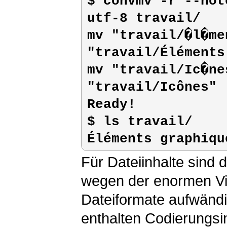
$ 
convmv -r --not
utf-8 travail/
mv "travail/�l�ments 
"travail/Éléments
mv "travail/Ic�nes"  
"travail/Icônes"

Ready!

$ 
ls travail/
Éléments graphiqu
Für Dateiinhalte sind
wegen der enormen Vie
Dateiformate aufwändi
enthalten Codierungsin