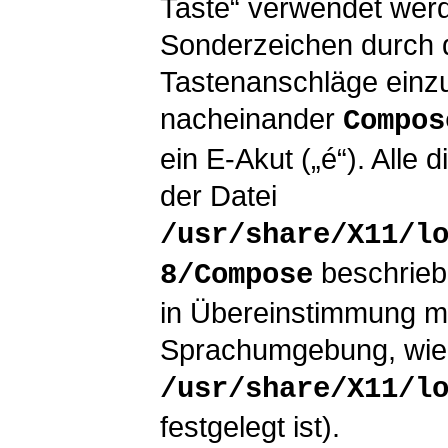
Taste“ verwendet werde
Sonderzeichen durch 
Tastenanschläge einz
nacheinander
Compos
ein E-Akut („é“). Alle 
der Datei
/usr/share/X11/l
beschrieb
8/Compose
in Übereinstimmung mi
Sprachumgebung, wie s
/usr/share/X11/l
festgelegt ist).