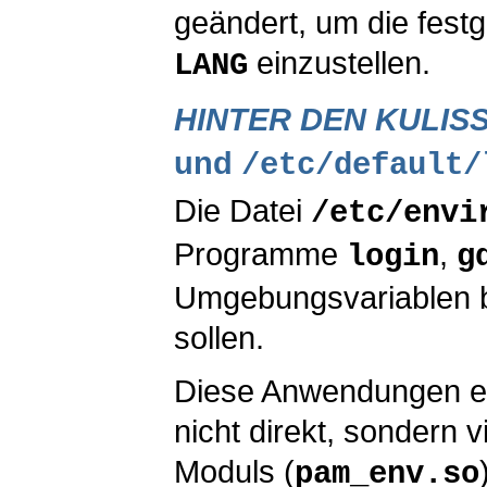
geändert, um die fes
einzustellen.
LANG
HINTER DEN KULIS
und
/etc/default/
Die Datei
/etc/envi
Programme
,
login
g
Umgebungsvariablen be
sollen.
Diese Anwendungen er
nicht direkt, sondern 
Moduls (
pam_env.so