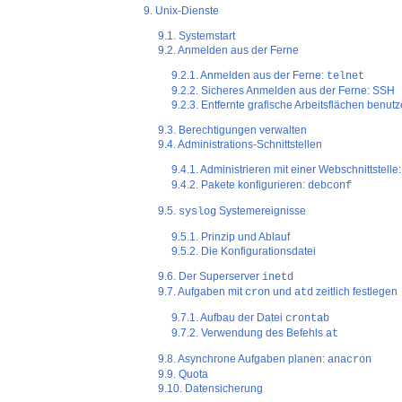
9. Unix-Dienste
9.1. Systemstart
9.2. Anmelden aus der Ferne
9.2.1. Anmelden aus der Ferne:
telnet
9.2.2. Sicheres Anmelden aus der Ferne: SSH
9.2.3. Entfernte grafische Arbeitsflächen benut
9.3. Berechtigungen verwalten
9.4. Administrations-Schnittstellen
9.4.1. Administrieren mit einer Webschnittstelle
9.4.2. Pakete konfigurieren:
debconf
9.5.
Systemereignisse
syslog
9.5.1. Prinzip und Ablauf
9.5.2. Die Konfigurationsdatei
9.6. Der Superserver
inetd
9.7. Aufgaben mit
und
zeitlich festlegen
cron
atd
9.7.1. Aufbau der Datei
crontab
9.7.2. Verwendung des Befehls
at
9.8. Asynchrone Aufgaben planen:
anacron
9.9. Quota
9.10. Datensicherung