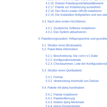
4.2.16. Debian-Paketpopularitätswettbewerb
4.2.17. Pakete zur Installierung auswählen
4.2.18. Den Boot-Loader GRUB installieren
4.2.19. Die Installation fertigstellen und neu sta
4.3. Nach dem ersten Hochfahren
4.3.1. Zusätzliche Software installieren
4.3.2. Das System aktualisieren
5. Paketierungssystem: Hilfsprogramme und grundle
5.1. Struktur eines Binärpakets
5.2. Paket-Meta-Information
5.2.1. Beschreibung: Die
-Datei
control
5.2.2. Konfigurationsskripte
5.2.3. Checksummen, Liste der Konfigurationsd
5.3. Struktur eines Quellpakets
5.3.1. Format
5.3.2. Verwendung innerhalb von Debian
5.4. Pakete mit
handhaben
dpkg
5.4.1. Pakete installieren
5.4.2. Paketentfernung
5.4.3. Andere
-Merkmale
dpkg
5.4.4.
s Protokolldatei
dpkg