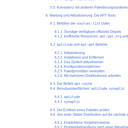
5.5. Koexistenz mit anderen Paketierungssysteme
6. Wartung und Aktualisierung: Die APT-Tools
6.1. Befüllen der
Datei
sources.list
6.1.1. Sonstige verfügbare offizielle Depots
6.1.2. Inoffizielle Resourcen:
un
apt-get.org
6.2.
und
Befehle
aptitude
apt-get
6.2.1. Initialisierung
6.2.2. Installieren und Entfernen
6.2.3. Das System aktualisieren
6.2.4. Konfigurationsoptionen
6.2.5. Paketprioritäten verwalten
6.2.6. Mit mehreren Distributionen arbeiten
6.3. Der Befehl
apt-cache
6.4. Benutzeroberflächen:
,
aptitude
synaptic
6.4.1.
aptitude
6.4.2.
synaptic
6.5. Die Echtheit eines Paketes prüfen
6.6. Von einer Stable Distribution auf die nächste 
6.6.1. Empfohlene Vorgehensweise
6.6.2. Problembehandlung nach einer Aktualis