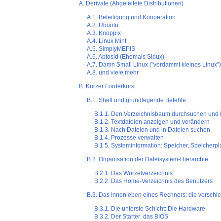
A. Derivate (Abgeleitete Distributionen)
A.1. Beteiligung und Kooperation
A.2. Ubuntu
A.3. Knoppix
A.4. Linux Mint
A.5. SimplyMEPIS
A.6. Aptosid (Ehemals Sidux)
A.7. Damn Small Linux ("verdammt kleines Linux")
A.8. und viele mehr
B. Kurzer Förderkurs
B.1. Shell und grundlegende Befehle
B.1.1. Den Verzeichnisbaum durchsuchen und 
B.1.2. Textdateien anzeigen und verändern
B.1.3. Nach Dateien und in Dateien suchen
B.1.4. Prozesse verwalten
B.1.5. Systeminformation: Speicher, Speicherplat
B.2. Organisation der Dateisystem-Hierarchie
B.2.1. Das Wurzelverzeichnis
B.2.2. Das Home-Verzeichnis des Benutzers
B.3. Das Innenleben eines Rechners: die verschie
B.3.1. Die unterste Schicht: Die Hardware
B.3.2. Der Starter: das BIOS