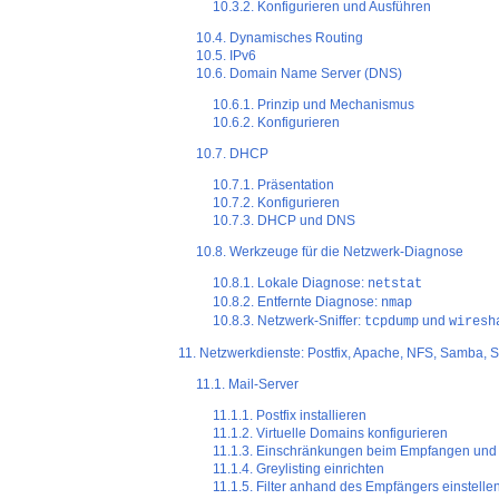
10.3.2. Konfigurieren und Ausführen
10.4. Dynamisches Routing
10.5. IPv6
10.6. Domain Name Server (DNS)
10.6.1. Prinzip und Mechanismus
10.6.2. Konfigurieren
10.7. DHCP
10.7.1. Präsentation
10.7.2. Konfigurieren
10.7.3. DHCP und DNS
10.8. Werkzeuge für die Netzwerk-Diagnose
10.8.1. Lokale Diagnose:
netstat
10.8.2. Entfernte Diagnose:
nmap
10.8.3. Netzwerk-Sniffer:
und
tcpdump
wiresh
11. Netzwerkdienste: Postfix, Apache, NFS, Samba, 
11.1. Mail-Server
11.1.1. Postfix installieren
11.1.2. Virtuelle Domains konfigurieren
11.1.3. Einschränkungen beim Empfangen un
11.1.4.
Greylisting
einrichten
11.1.5. Filter anhand des Empfängers einstelle